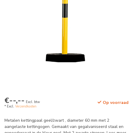
€--,--
Excl. btw
Op voorraad
* Excl.
Verzendkosten
Metalen kettingpaal geel/zwart , diameter 60 mm met 2
aangelaste kettingogen. Gemaakt van gegalvaniseerd staal en
gepoedercoat in de kleur geel. Met 2 zwarte strepen.
Lees meer
.