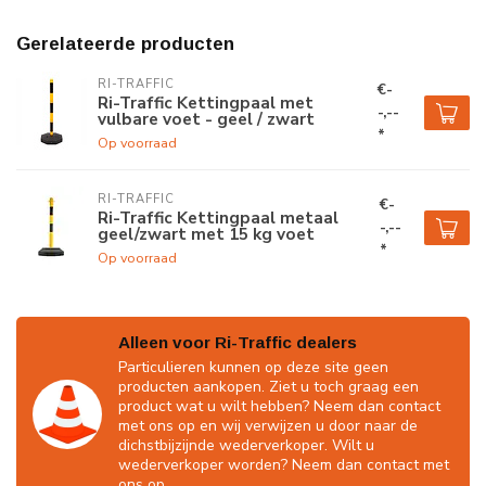
Gerelateerde producten
RI-TRAFFIC
€-
Ri-Traffic Kettingpaal met
-,--
vulbare voet - geel / zwart
*
Op voorraad
RI-TRAFFIC
€-
Ri-Traffic Kettingpaal metaal
-,--
geel/zwart met 15 kg voet
*
Op voorraad
Alleen voor Ri-Traffic dealers
Particulieren kunnen op deze site geen
producten aankopen. Ziet u toch graag een
product wat u wilt hebben? Neem dan contact
met ons op en wij verwijzen u door naar de
dichstbijzijnde wederverkoper. Wilt u
wederverkoper worden? Neem dan contact met
ons op.