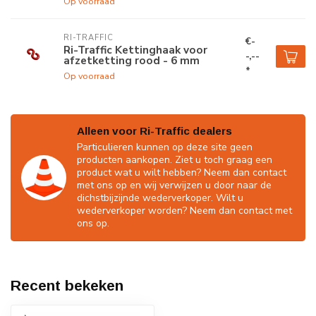
Op voorraad
RI-TRAFFIC
€-
Ri-Traffic Kettinghaak voor
-,--
afzetketting rood - 6 mm
*
Op voorraad
Alleen voor Ri-Traffic dealers
Particulieren kunnen op deze site geen
producten aankopen. Ziet u toch graag een
product wat u wilt hebben? Neem dan contact
met ons op en wij verwijzen u door naar de
dichstbijzijnde wederverkoper. Wilt u
wederverkoper worden? Neem dan contact met
ons op.
Recent bekeken