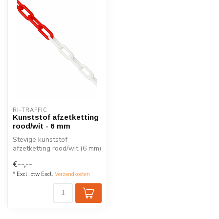
RI-TRAFFIC
Kunststof afzetketting
rood/wit - 6 mm
Stevige kunststof
afzetketting rood/wit (6 mm)
van 25 meter, gemaakt van
€--,--
PE. Ide...
* Excl. btw Excl.
Verzendkosten