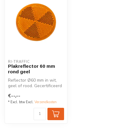
RI-TRAFFIC
Plakreflector 60 mm
rond geel
Reflector Ø60 mm in wit,
geel of rood. Gecertificeerd
volgens EN-12899-1.
€--,--
Duurza...
* Excl. btw Excl.
Verzendkosten