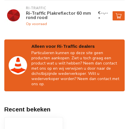
RI-TRAFFIC
€--,--
Ri-Traffic Plakreflector 60 mm
rond rood
*
Op voorraad
Alleen voor Ri-Traffic dealers
Particulieren kunnen op deze site geen
producten aankopen. Ziet u toch graag een
product wat u wilt hebben? Neem dan contact
met ons op en wij verwijzen u door naar de
dichstbijzijnde wederverkoper. Wilt u
wederverkoper worden? Neem dan contact met
ons op.
Recent bekeken