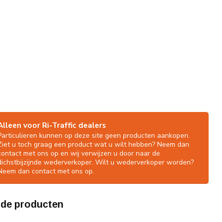
Alleen voor Ri-Traffic dealers
Particulieren kunnen op deze site geen producten aankopen.
Ziet u toch graag een product wat u wilt hebben? Neem dan
contact met ons op en wij verwijzen u door naar de
dichstbijzijnde wederverkoper. Wilt u wederverkoper worden?
Neem dan contact met ons op.
rde producten