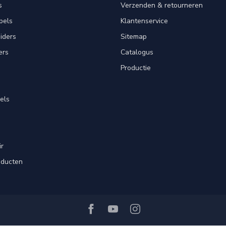
s
Verzenden & retourneren
pels
Klantenservice
iders
Sitemap
ers
Catalogus
Productie
els
ir
oducten