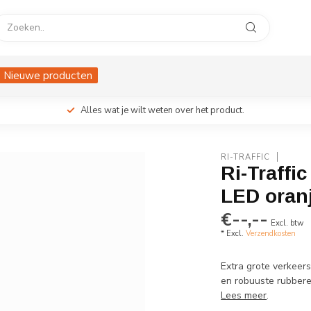
Nieuwe producten
Alles wat je wilt weten over het product.
RI-TRAFFIC
Ri-Traffi
LED oran
€--,--
Excl. btw
* Excl.
Verzendkosten
Extra grote verkeer
en robuuste rubberen
Lees meer
.