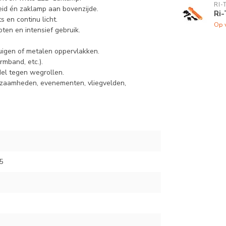
RI-
heid én zaklamp aan bovenzijde.
Ri-
ts en continu licht.
Op 
ten en intensief gebruik.
uigen of metalen oppervlakken.
rmband, etc.).
del tegen wegrollen.
zaamheden, evenementen, vliegvelden,
5