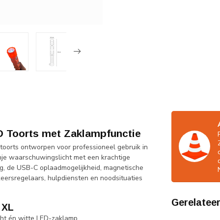
 Toorts met Zaklampfunctie
oorts ontworpen voor professioneel gebruik in
anje waarschuwingslicht met een krachtige
g, de USB-C oplaadmogelijkheid, magnetische
rkeersregelaars, hulpdiensten en noodsituaties
Gerelatee
 XL
cht én witte LED-zaklamp.