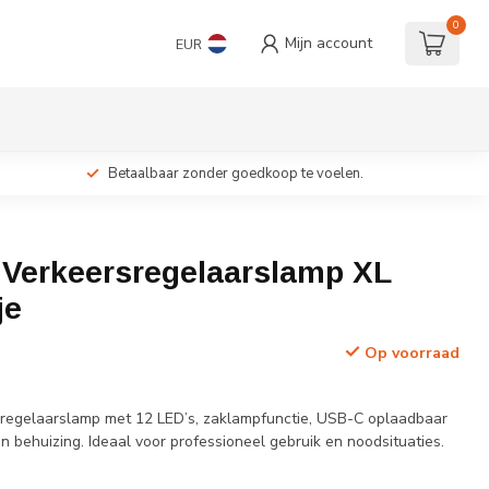
0
Mijn account
EUR
Betaalbaar zonder goedkoop te voelen.
c Verkeersregelaarslamp XL
je
Op voorraad
sregelaarslamp met 12 LED’s, zaklampfunctie, USB-C oplaadbaar
 behuizing. Ideaal voor professioneel gebruik en noodsituaties.