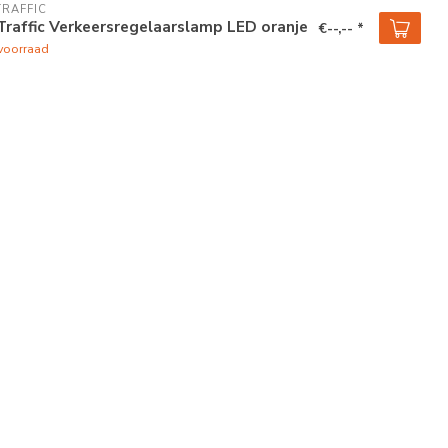
TRAFFIC
Traffic Verkeersregelaarslamp LED oranje
€--,-- *
voorraad