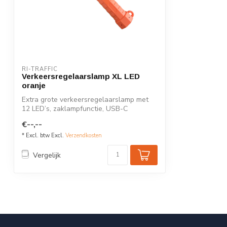
RI-TRAFFIC
Verkeersregelaarslamp XL LED
oranje
Extra grote verkeersregelaarslamp met
12 LED’s, zaklampfunctie, USB-C
oplaadbaar...
€--,--
* Excl. btw Excl.
Verzendkosten
Vergelijk