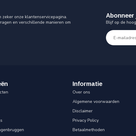
Abonneer 
n zeker onze klantenservicepagina.
Blijf op de hoo
vragen en verschillende manieren om
eën
Informatie
cten
Over ons
Algemene voorwaarden
Disclaimer
ls
Privacy Policy
angenbruggen
Betaalmethoden