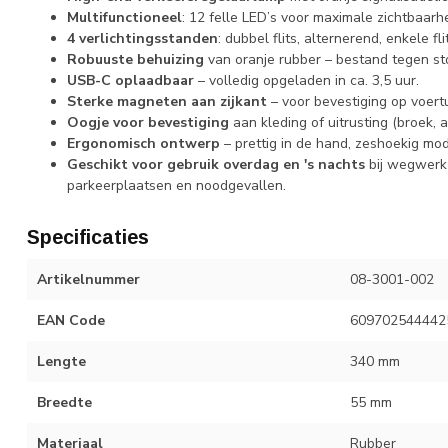
Multifunctioneel
: 12 felle LED’s voor maximale zichtbaar
4 verlichtingsstanden
: dubbel flits, alternerend, enkele fli
Robuuste behuizing
van oranje rubber – bestand tegen sto
USB-C oplaadbaar
– volledig opgeladen in ca. 3,5 uur.
Sterke magneten aan zijkant
– voor bevestiging op voert
Oogje voor bevestiging
aan kleding of uitrusting (broek, a
Ergonomisch ontwerp
– prettig in de hand, zeshoekig mo
Geschikt voor gebruik overdag en 's nachts
bij wegwerk
parkeerplaatsen en noodgevallen.
Specificaties
Artikelnummer
08-3001-002
EAN Code
609702544442
Lengte
340 mm
Breedte
55 mm
Materiaal
Rubber