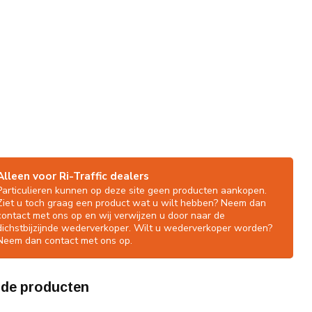
Alleen voor Ri-Traffic dealers
Particulieren kunnen op deze site geen producten aankopen.
Ziet u toch graag een product wat u wilt hebben? Neem dan
contact met ons op en wij verwijzen u door naar de
dichstbijzijnde wederverkoper. Wilt u wederverkoper worden?
Neem dan contact met ons op.
rde producten