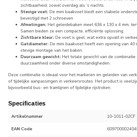
zichtbaarheid, zowel overdag als ’s nachts.
Stevige voet:
De mini baakvoet biedt een stabiele onders
bevestigd met 2 schroeven.
Afmetingen:
Het geleidebaken meet 636 x 130 x 4 mm, terw
Samen bieden ze een compacte, efficiënte oplossing.
Zichtbare kleur:
De voet is geel, wat extra opvalt in verkee
Gatdiameter:
De mini baakvoet heeft een opening van 40 
stevige montage van het baken.
Duurzaam gewicht:
Het totale gewicht van de combinatie is
duurzaamheid onder diverse omstandigheden.
Deze combinatie is ideaal voor het markeren en geleiden van ve
of tijdelijke aanpassingen in verkeersroutes. Het product is veelz
bijvoorbeeld bus- en tramlijnen of tijdelijke rijstroken.
Specificaties
Artikelnummer
10-1011-02CF
EAN Code
609700002404