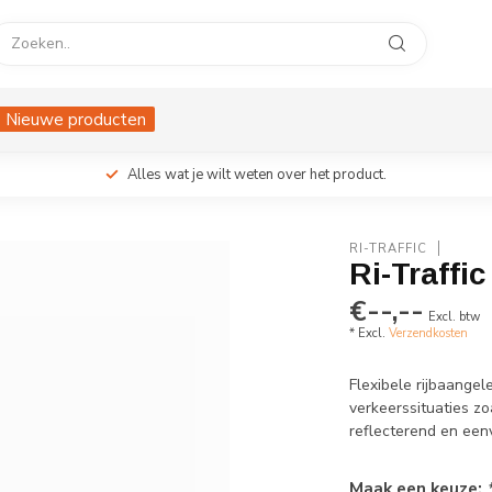
Nieuwe producten
Alles wat je wilt weten over het product.
RI-TRAFFIC
Ri-Traffi
€--,--
Excl. btw
* Excl.
Verzendkosten
Flexibele rijbaangele
verkeerssituaties z
reflecterend en een
Maak een keuze: