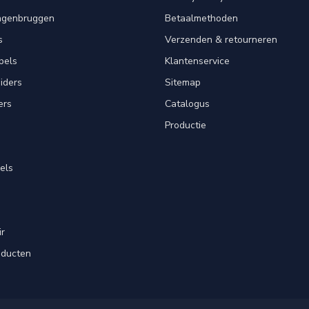
angenbruggen
Betaalmethoden
s
Verzenden & retourneren
pels
Klantenservice
iders
Sitemap
ers
Catalogus
Productie
els
ir
oducten