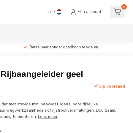
0
Mijn account
EUR
Betaalbaar zonder goedkoop te voelen.
c Rijbaangeleider geel
Op voorraad
ider met stevige mini baakvoet. Ideaal voor tijdelijke
oals wegwerkzaamheden of rijstrookversmallingen. Duurzaam,
voudig te monteren.
Lees meer
.
*