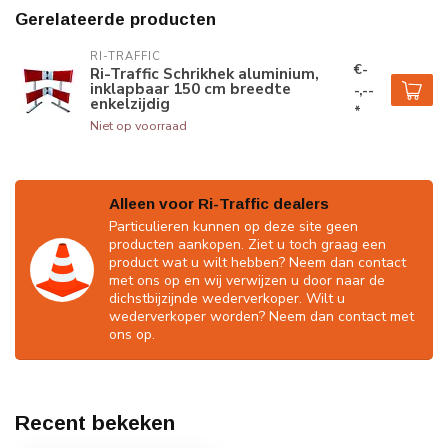
Gerelateerde producten
RI-TRAFFIC
€-
Ri-Traffic Schrikhek aluminium,
inklapbaar 150 cm breedte
-,--
enkelzijdig
*
Niet op voorraad
Alleen voor Ri-Traffic dealers
Particulieren kunnen op deze site geen
producten aankopen. Ziet u toch graag een
product wat u wilt hebben? Neem dan contact
met ons op en wij verwijzen u door naar de
dichstbijzijnde wederverkoper. Wilt u
wederverkoper worden? Neem dan contact met
ons op.
Recent bekeken