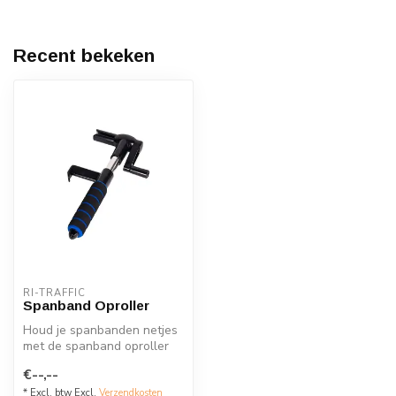
Recent bekeken
RI-TRAFFIC
Spanband Oproller
Houd je spanbanden netjes
met de spanband oproller
van Ri-Traffic. Voor
€--,--
spanband...
* Excl. btw Excl.
Verzendkosten