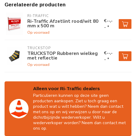
Gerelateerde producten
RI-TRAFFIC
€--,-
Ri-Traffic Afzetlint rood/wit 80
mm x 500 m
- *
Op voorraad
TRUCKSTOP
€--,-
TRUCKSTOP Rubberen wielkeg
met reflectie
- *
Op voorraad
Alleen voor Ri-Traffic dealers
Particulieren kunnen op deze site geen
producten aankopen. Ziet u toch graag een
product wat u wilt hebben? Neem dan contact
met ons op en wij verwijzen u door naar de
dichstbijzijnde wederverkoper. Wilt u
wederverkoper worden? Neem dan contact met
ons op.