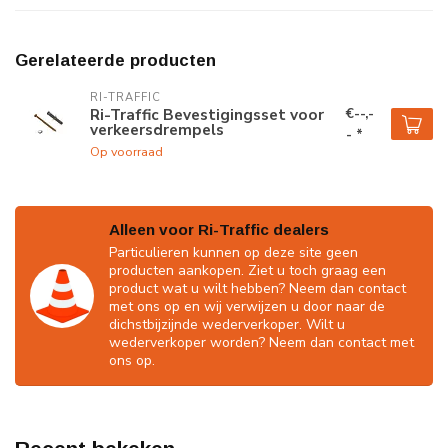
Gerelateerde producten
RI-TRAFFIC
€--,-
Ri-Traffic Bevestigingsset voor
verkeersdrempels
- *
Op voorraad
Alleen voor Ri-Traffic dealers
Particulieren kunnen op deze site geen
producten aankopen. Ziet u toch graag een
product wat u wilt hebben? Neem dan contact
met ons op en wij verwijzen u door naar de
dichstbijzijnde wederverkoper. Wilt u
wederverkoper worden? Neem dan contact met
ons op.