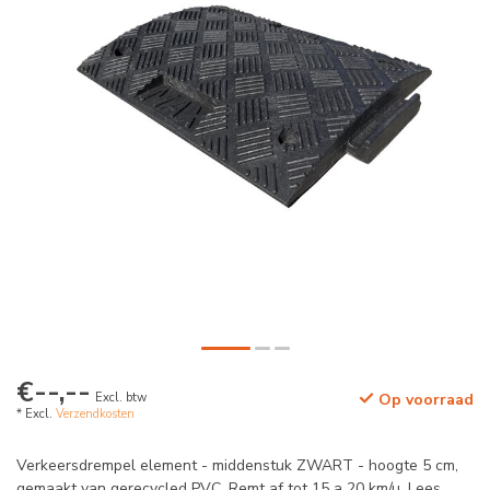
€--,--
Excl. btw
Op voorraad
* Excl.
Verzendkosten
Verkeersdrempel element - middenstuk ZWART - hoogte 5 cm,
gemaakt van gerecycled PVC. Remt af tot 15 a 20 km/u.
Lees