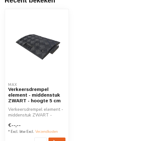
Recent bekeken
MAX
Verkeersdrempel
element - middenstuk
ZWART - hoogte 5 cm
Verkeersdrempel element -
middenstuk ZWART -
hoogte 5 cm, gemaakt van
€--,--
gerecycled...
* Excl. btw Excl.
Verzendkosten