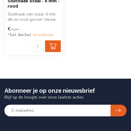
Sluithaak staal - 6 mm -
rood
Sluithaak van staal, 6 mm
dik en rood gecoat. Ideaal
voor het koppelen van
€--,--
afzet...
* Excl. btw Excl.
Verzendkosten
Abonneer je op onze nieuwsbrief
Blijf op de hoogte over onze laatste acties