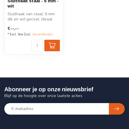
Sluithaak staal - 6 mm -
wit
Sluithaak van staal, 6 mm
dik en wit gecoat. Ideaal
voor het koppelen van
€--,--
afzetk...
* Excl. btw Excl.
Verzendkosten
Abonneer je op onze nieuwsbrief
Blijf op de hoogte over onze laatste acties