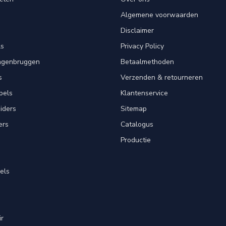
Algemene voorwaarden
Disclaimer
ls
Privacy Policy
angenbruggen
Betaalmethoden
s
Verzenden & retourneren
pels
Klantenservice
iders
Sitemap
ers
Catalogus
Productie
els
ir