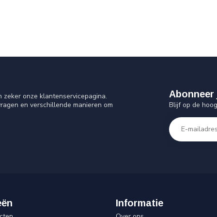
Abonneer 
n zeker onze klantenservicepagina.
Blijf op de hoo
vragen en verschillende manieren om
eën
Informatie
cten
Over ons