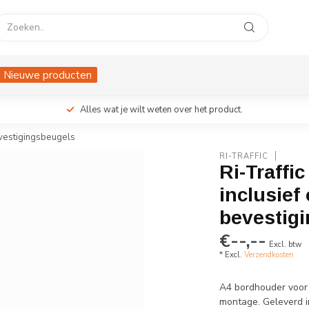
Nieuwe producten
Alles wat je wilt weten over het product.
evestigingsbeugels
RI-TRAFFIC
Ri-Traffi
inclusief
bevestig
€--,--
Excl. btw
* Excl.
Verzendkosten
A4 bordhouder voor k
montage. Geleverd i