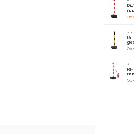
RI-
Ri-
roo
Op 
RI-
Ri-
gee
Op 
RI-
Ri-
roo
Op 