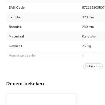
EAN Code
872159303507
Lengte
320 mm
Breedte
230 mm
Materiaal
Kunststof
Gewicht
2,2 kg
Vrachtcategorie
A
Aantal in verpakkingseenheid
10
Bekijk alles
Recent bekeken