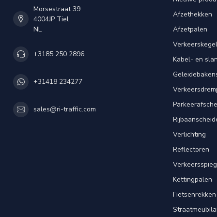
Morsestraat 39
Afzethekken
4004JP Tiel
NL
Afzetpalen
Verkeerskege
+3185 250 2896
Kabel- en sl
Geleidebaken
+31418 234277
Verkeersdrem
Parkeerafsche
sales@ri-traffic.com
Rijbaanscheid
Verlichting
Reflectoren
Verkeersspieg
Kettingpalen
Fietsenrekken
Straatmeubila