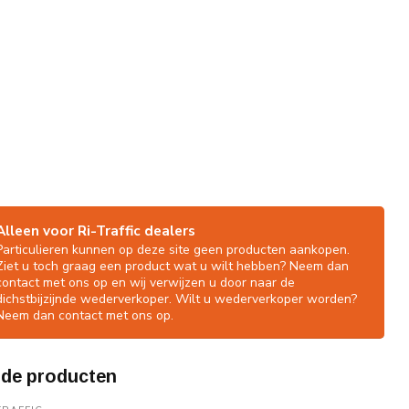
Alleen voor Ri-Traffic dealers
Particulieren kunnen op deze site geen producten aankopen.
Ziet u toch graag een product wat u wilt hebben? Neem dan
contact met ons op en wij verwijzen u door naar de
dichstbijzijnde wederverkoper. Wilt u wederverkoper worden?
Neem dan contact met ons op.
rde producten