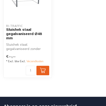
RI-TRAFFIC
Sluishek staal
gegalvaniseerd Ø48
mm
Sluishek staal
gegalvaniseerd zonder
dwarsbuis, diverse
€--,--
afmetingen
* Excl. btw Excl.
Verzendkosten