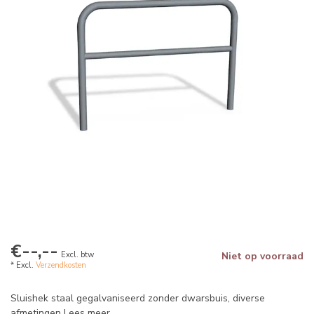
€--,--
Excl. btw
Niet op voorraad
* Excl.
Verzendkosten
Sluishek staal gegalvaniseerd zonder dwarsbuis, diverse
afmetingen
Lees meer
.