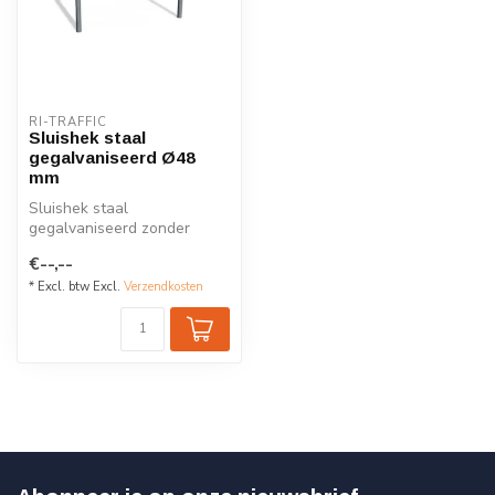
RI-TRAFFIC
Sluishek staal
gegalvaniseerd Ø48
mm
Sluishek staal
gegalvaniseerd zonder
dwarsbuis, diverse
€--,--
afmetingen.
* Excl. btw Excl.
Verzendkosten