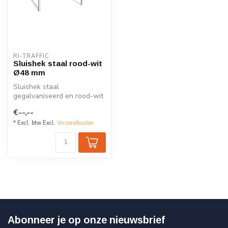
RI-TRAFFIC
Sluishek staal rood-wit
Ø48 mm
Sluishek staal
gegalvaniseerd en rood-wit
zonder dwarsbuis, diverse
€--,--
afmetingen.
* Excl. btw Excl.
Verzendkosten
Abonneer je op onze nieuwsbrief