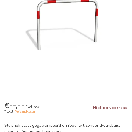
€--,--
Excl. btw
Niet op voorraad
* Excl.
Verzendkosten
Sluishek staal gegalvaniseerd en rood-wit zonder dwarsbuis,
diverse afmetingen.
Lees meer
.